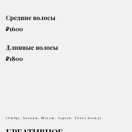
Средние волосы
₽1600
Длинные волосы
₽1800
(Омбре, Балаяж, Шатуш, Аэртач, Тотал Блонд)
КРЕАТИВНОЕ